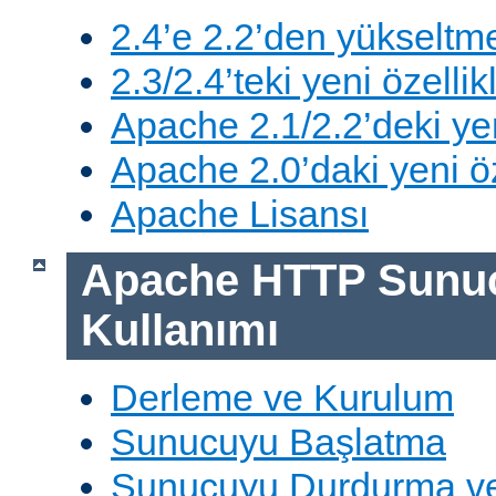
2.4’e 2.2’den yükseltm
2.3/2.4’teki yeni özellik
Apache 2.1/2.2’deki yen
Apache 2.0’daki yeni öz
Apache Lisansı
Apache HTTP Sunu
Kullanımı
Derleme ve Kurulum
Sunucuyu Başlatma
Sunucuyu Durdurma ve