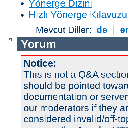
Yönerge Dizini
Hızlı Yönerge Kılavuzu
Mevcut Diller:
de
|
e
Yorum
Notice:
This is not a Q&A sect
should be pointed towar
documentation or serve
our moderators if they a
considered invalid/off-t