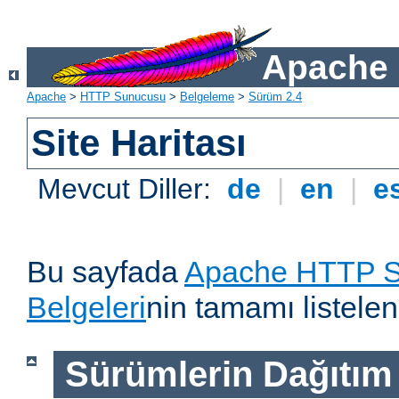
Apache 
Apache
>
HTTP Sunucusu
>
Belgeleme
>
Sürüm 2.4
Site Haritası
Mevcut Diller:
de
|
en
|
e
Bu sayfada
Apache HTTP S
Belgeleri
nin tamamı listelen
Sürümlerin Dağıtım B