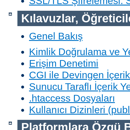
SSL/TLS Şifrelemesi:
Kılavuzlar, Öğreticil
Genel Bakış
Kimlik Doğrulama ve Y
Erişim Denetimi
CGI ile Devingen İçerik
Sunucu Taraflı İçerik Y
.htaccess Dosyaları
Kullanıcı Dizinleri (pub
Platformlara Özgü B