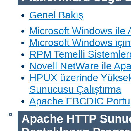
Genel Bakış
Microsoft Windows ile
Microsoft Windows içi
RPM Temelli Sistemler
Novell NetWare ile Ap
HPUX üzerinde Yüksek
Sunucusu Çalıştırma
Apache EBCDIC Portu
Apache HTTP Sunu